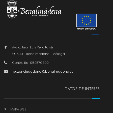
Avda. Juan Luis Peralta s/n
29639 - Benalmádena - Málaga
Centralita : 952579800
buzonciudadano@benalmadena.es
DATOS DE INTERÉS
MAPA WEB