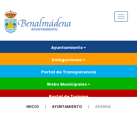
Menú
Ayuntamiento
Delegaciones
Portal de Transparencia
Webs Municipales
Portal de Turismo
INICIO
AYUNTAMIENTO
AGENDA