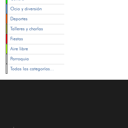
Ocio y diversión
Deportes
Talleres y charlas
Fiestas
Aire libre
Parroquia
Todas las categorías...