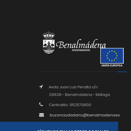
Avda. Juan Luis Peralta s/n
29639 - Benalmádena - Málaga
Centralita : 952579800
buzonciudadano@benalmadena.es