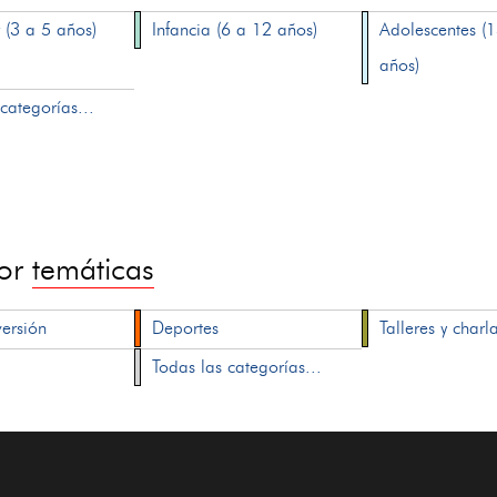
 (3 a 5 años)
Infancia (6 a 12 años)
Adolescentes (
años)
categorías...
por
temáticas
versión
Deportes
Talleres y charl
Todas las categorías...