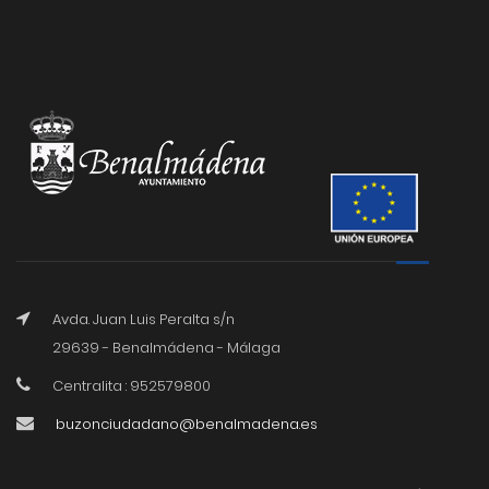
Avda. Juan Luis Peralta s/n
29639 - Benalmádena - Málaga
Centralita : 952579800
buzonciudadano@benalmadena.es