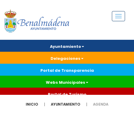
Menú
Ayuntamiento
Delegaciones
Portal de Transparencia
Webs Municipales
Portal de Turismo
INICIO
AYUNTAMIENTO
AGENDA