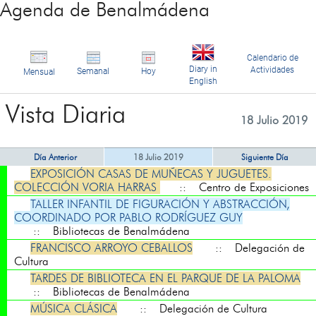
Agenda de Benalmádena
Calendario de
Diary in
Actividades
Semanal
Hoy
Mensual
English
Vista Diaria
18 Julio 2019
Día Anterior
18 Julio 2019
Siguiente Día
EXPOSICIÓN CASAS DE MUÑECAS Y JUGUETES.
COLECCIÓN VORIA HARRAS
:: Centro de Exposiciones
TALLER INFANTIL DE FIGURACIÓN Y ABSTRACCIÓN,
COORDINADO POR PABLO RODRÍGUEZ GUY
:: Bibliotecas de Benalmádena
FRANCISCO ARROYO CEBALLOS
:: Delegación de
Cultura
TARDES DE BIBLIOTECA EN EL PARQUE DE LA PALOMA
:: Bibliotecas de Benalmádena
MÚSICA CLÁSICA
:: Delegación de Cultura