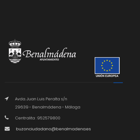
Avda. Juan Luis Peralta s/n
29639 - Benalmádena - Málaga
Centralita : 952579800
buzonciudadano@benalmadena.es