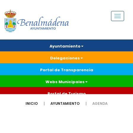
Menú
Ayuntamiento
Delegaciones
Portal de Transparencia
Webs Municipales
Portal de Turismo
INICIO
AYUNTAMIENTO
AGENDA