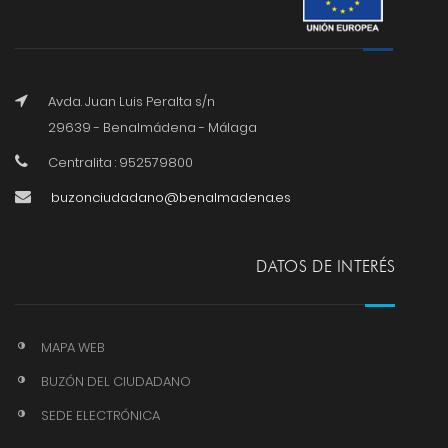
Avda. Juan Luis Peralta s/n
29639 - Benalmádena - Málaga
Centralita : 952579800
buzonciudadano@benalmadena.es
DATOS DE INTERÉS
MAPA WEB
BUZÓN DEL CIUDADANO
SEDE ELECTRÓNICA