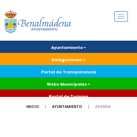
Menú
Ayuntamiento
Delegaciones
Portal de Transparencia
Webs Municipales
Portal de Turismo
INICIO
AYUNTAMIENTO
AGENDA