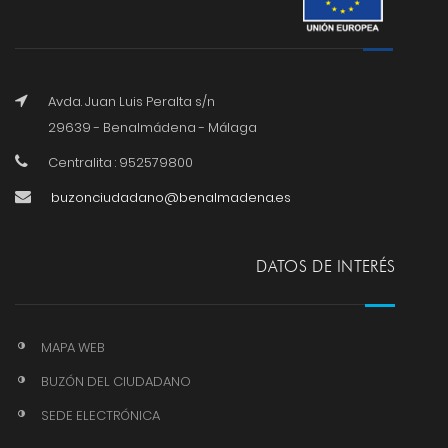
Avda. Juan Luis Peralta s/n
29639 - Benalmádena - Málaga
Centralita : 952579800
buzonciudadano@benalmadena.es
DATOS DE INTERÉS
MAPA WEB
BUZÓN DEL CIUDADANO
SEDE ELECTRÓNICA