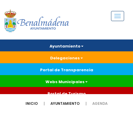
Menú
Ayuntamiento
Delegaciones
Portal de Transparencia
Webs Municipales
Portal de Turismo
INICIO
AYUNTAMIENTO
AGENDA