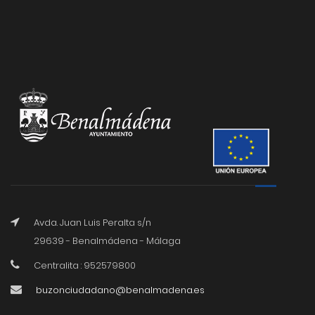
Avda. Juan Luis Peralta s/n
29639 - Benalmádena - Málaga
Centralita : 952579800
buzonciudadano@benalmadena.es