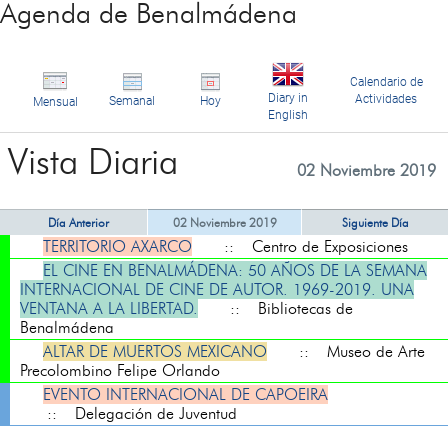
Agenda de Benalmádena
Calendario de
Diary in
Actividades
Semanal
Hoy
Mensual
English
Vista Diaria
02 Noviembre 2019
Día Anterior
02 Noviembre 2019
Siguiente Día
TERRITORIO AXARCO
:: Centro de Exposiciones
EL CINE EN BENALMÁDENA: 50 AÑOS DE LA SEMANA
INTERNACIONAL DE CINE DE AUTOR. 1969-2019. UNA
VENTANA A LA LIBERTAD.
:: Bibliotecas de
Benalmádena
ALTAR DE MUERTOS MEXICANO
:: Museo de Arte
Precolombino Felipe Orlando
EVENTO INTERNACIONAL DE CAPOEIRA
:: Delegación de Juventud