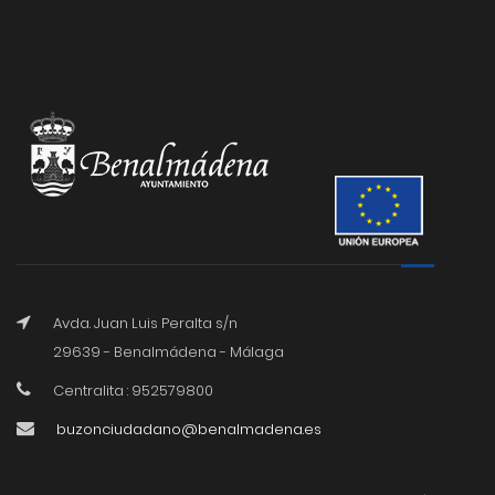
Avda. Juan Luis Peralta s/n
29639 - Benalmádena - Málaga
Centralita : 952579800
buzonciudadano@benalmadena.es