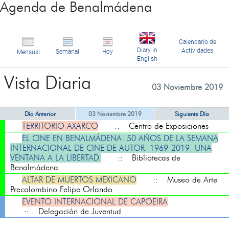
Agenda de Benalmádena
Calendario de
Diary in
Actividades
Semanal
Hoy
Mensual
English
Vista Diaria
03 Noviembre 2019
Día Anterior
03 Noviembre 2019
Siguiente Día
TERRITORIO AXARCO
:: Centro de Exposiciones
EL CINE EN BENALMÁDENA: 50 AÑOS DE LA SEMANA
INTERNACIONAL DE CINE DE AUTOR. 1969-2019. UNA
VENTANA A LA LIBERTAD.
:: Bibliotecas de
Benalmádena
ALTAR DE MUERTOS MEXICANO
:: Museo de Arte
Precolombino Felipe Orlando
EVENTO INTERNACIONAL DE CAPOEIRA
:: Delegación de Juventud