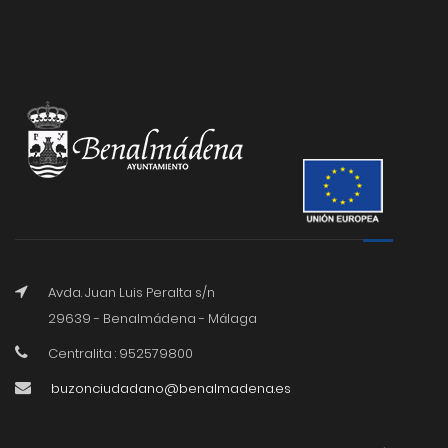
Avda. Juan Luis Peralta s/n
29639 - Benalmádena - Málaga
Centralita : 952579800
buzonciudadano@benalmadena.es