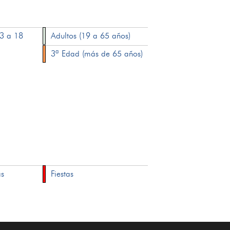
13 a 18
Adultos (19 a 65 años)
3ª Edad (más de 65 años)
as
Fiestas