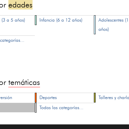
por
edades
 (3 a 5 años)
Infancia (6 a 12 años)
Adolescentes (
años)
categorías...
por
temáticas
versión
Deportes
Talleres y charl
Todas las categorías...