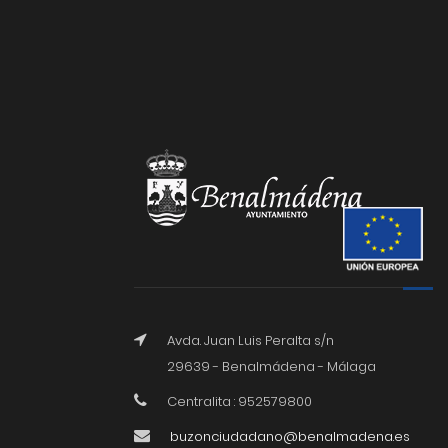
Avda. Juan Luis Peralta s/n
29639 - Benalmádena - Málaga
Centralita : 952579800
buzonciudadano@benalmadena.es