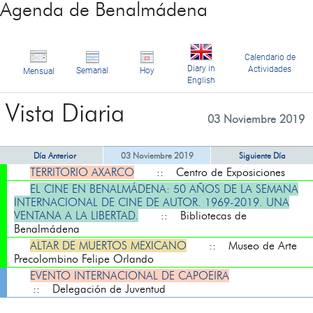
Agenda de Benalmádena
Calendario de
Diary in
Actividades
Semanal
Hoy
Mensual
English
Vista Diaria
03 Noviembre 2019
Día Anterior
03 Noviembre 2019
Siguiente Día
TERRITORIO AXARCO
:: Centro de Exposiciones
EL CINE EN BENALMÁDENA: 50 AÑOS DE LA SEMANA
INTERNACIONAL DE CINE DE AUTOR. 1969-2019. UNA
VENTANA A LA LIBERTAD.
:: Bibliotecas de
Benalmádena
ALTAR DE MUERTOS MEXICANO
:: Museo de Arte
Precolombino Felipe Orlando
EVENTO INTERNACIONAL DE CAPOEIRA
:: Delegación de Juventud