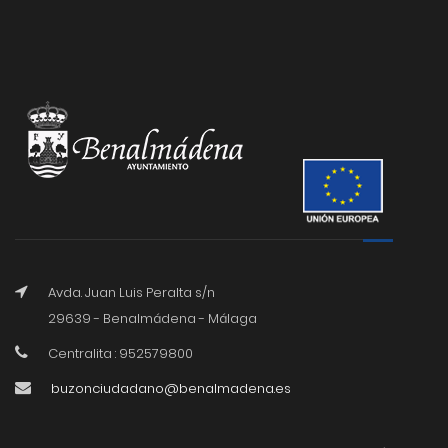
Avda. Juan Luis Peralta s/n
29639 - Benalmádena - Málaga
Centralita : 952579800
buzonciudadano@benalmadena.es