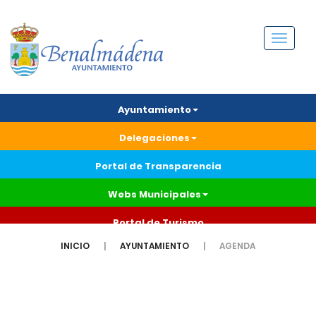
Menú
Ayuntamiento
Delegaciones
Portal de Transparencia
Webs Municipales
Portal de Turismo
INICIO
AYUNTAMIENTO
AGENDA