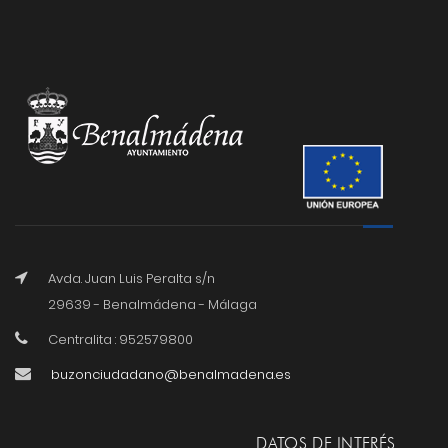
Avda. Juan Luis Peralta s/n
29639 - Benalmádena - Málaga
Centralita : 952579800
buzonciudadano@benalmadena.es
DATOS DE INTERÉS