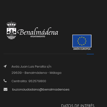
Avda. Juan Luis Peralta s/n
29639 - Benalmádena - Málaga
Centralita : 952579800
buzonciudadano@benalmadena.es
DATOS DE INTERÉS