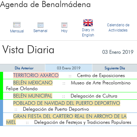
Agenda de Benalmádena
Calendario de
Diary in
Actividades
Semanal
Hoy
Mensual
English
Vista Diaria
03 Enero 2019
Día Anterior
03 Enero 2019
Siguiente Día
TERRITORIO AXARCO
:: Centro de Exposiciones
BELÉN MEXICANO
:: Museo de Arte Precolombino
Felipe Orlando
BELÉN MUNICIPAL
:: Delegación de Cultura
POBLADO DE NAVIDAD DEL PUERTO DEPORTIVO
:: Delegación de Puerto Deportivo
GRAN FIESTA DEL CARTERO REAL EN ARROYO DE LA
MIEL
:: Delegación de Festejos y Tradiciones Populares