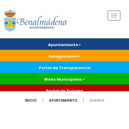
Menú
Ayuntamiento
Delegaciones
Portal de Transparencia
Webs Municipales
Portal de Turismo
INICIO
AYUNTAMIENTO
AGENDA