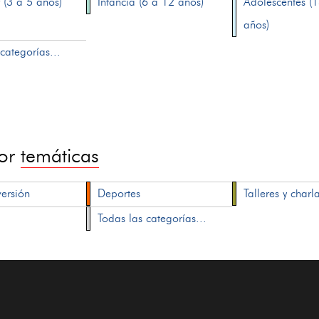
 (3 a 5 años)
Infancia (6 a 12 años)
Adolescentes (
años)
categorías...
por
temáticas
versión
Deportes
Talleres y charl
Todas las categorías...