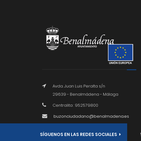
Avda. Juan Luis Peralta s/n
29639 - Benalmádena - Málaga
Centralita : 952579800
buzonciudadano@benalmadena.es
SÍGUENOS EN LAS REDES SOCIALES