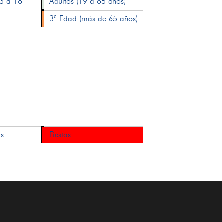
13 a 18
Adultos (19 a 65 años)
3ª Edad (más de 65 años)
as
Fiestas