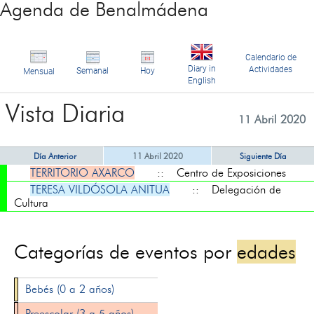
Agenda de Benalmádena
Calendario de
Diary in
Actividades
Semanal
Hoy
Mensual
English
Vista Diaria
11 Abril 2020
Día Anterior
11 Abril 2020
Siguiente Día
TERRITORIO AXARCO
:: Centro de Exposiciones
TERESA VILDÓSOLA ANITUA
:: Delegación de
Cultura
Categorías de eventos por
edades
Bebés (0 a 2 años)
Preescolar (3 a 5 años)