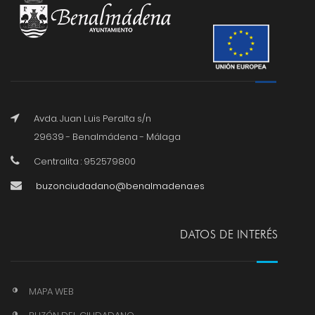
Avda. Juan Luis Peralta s/n
29639 - Benalmádena - Málaga
Centralita : 952579800
buzonciudadano@benalmadena.es
DATOS DE INTERÉS
MAPA WEB