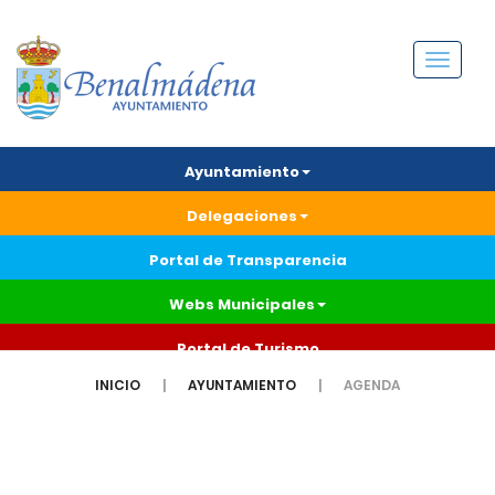
Menú
Ayuntamiento
Delegaciones
Portal de Transparencia
Webs Municipales
Portal de Turismo
INICIO
AYUNTAMIENTO
AGENDA