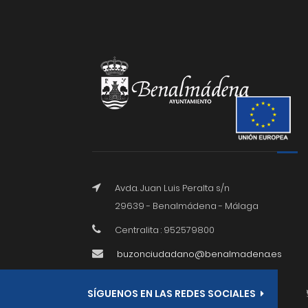
Avda. Juan Luis Peralta s/n
29639 - Benalmádena - Málaga
Centralita : 952579800
buzonciudadano@benalmadena.es
SÍGUENOS EN LAS REDES SOCIALES