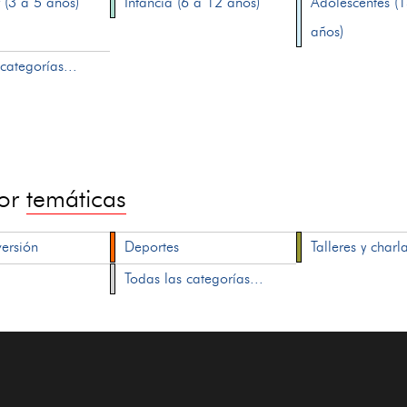
 (3 a 5 años)
Infancia (6 a 12 años)
Adolescentes (
años)
categorías...
por
temáticas
versión
Deportes
Talleres y charl
Todas las categorías...