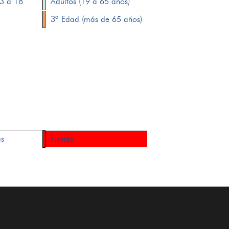
13 a 18
Adultos (19 a 65 años)
3ª Edad (más de 65 años)
as
Fiestas