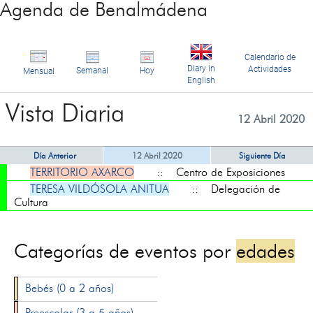
Agenda de Benalmádena
Calendario de
Diary in
Actividades
Semanal
Hoy
Mensual
English
Vista Diaria
12 Abril 2020
Día Anterior
12 Abril 2020
Siguiente Día
TERRITORIO AXARCO
:: Centro de Exposiciones
TERESA VILDÓSOLA ANITUA
:: Delegación de
Cultura
Categorías de eventos por
edades
Bebés (0 a 2 años)
Preescolar (3 a 5 años)