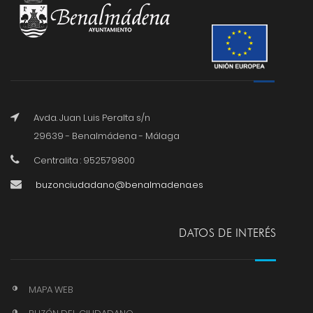
Avda. Juan Luis Peralta s/n
29639 - Benalmádena - Málaga
Centralita : 952579800
buzonciudadano@benalmadena.es
DATOS DE INTERÉS
MAPA WEB