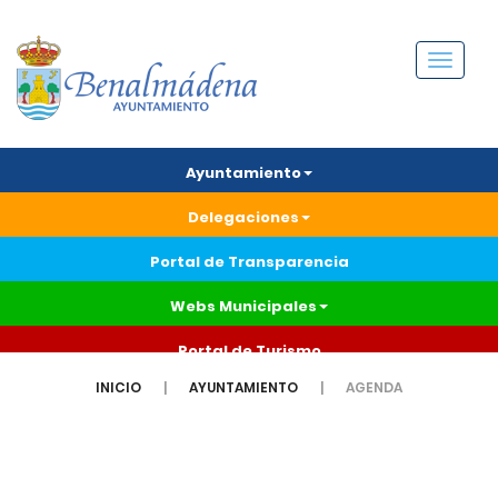
Menú
Ayuntamiento
Delegaciones
Portal de Transparencia
Webs Municipales
Portal de Turismo
INICIO
AYUNTAMIENTO
AGENDA