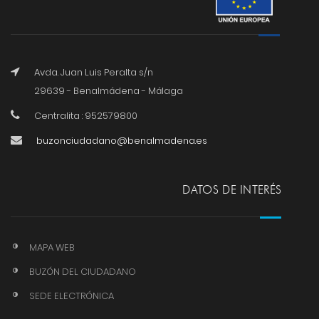
Avda. Juan Luis Peralta s/n
29639 - Benalmádena - Málaga
Centralita : 952579800
buzonciudadano@benalmadena.es
DATOS DE INTERÉS
MAPA WEB
BUZÓN DEL CIUDADANO
SEDE ELECTRÓNICA