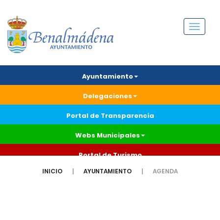
Menú
Ayuntamiento
Delegaciones
Portal de Transparencia
Webs Municipales
Portal de Turismo
INICIO
AYUNTAMIENTO
AGENDA