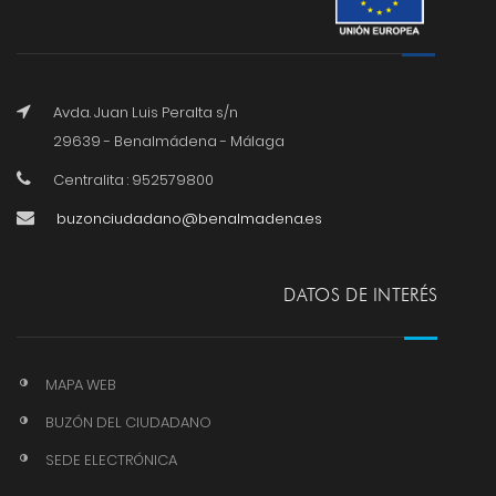
Avda. Juan Luis Peralta s/n
29639 - Benalmádena - Málaga
Centralita : 952579800
buzonciudadano@benalmadena.es
DATOS DE INTERÉS
MAPA WEB
BUZÓN DEL CIUDADANO
SEDE ELECTRÓNICA