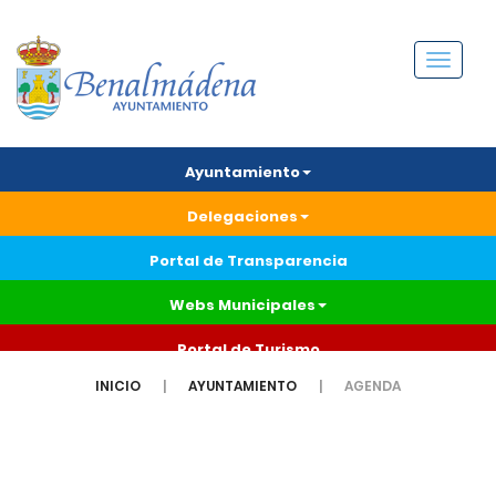
Menú
Ayuntamiento
Delegaciones
Portal de Transparencia
Webs Municipales
Portal de Turismo
INICIO
AYUNTAMIENTO
AGENDA