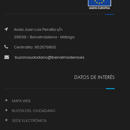
Avda. Juan Luis Peralta s/n
29639 - Benalmádena - Málaga
Centralita : 952579800
buzonciudadano@benalmadena.es
DATOS DE INTERÉS
MAPA WEB
BUZÓN DEL CIUDADANO
SEDE ELECTRÓNICA