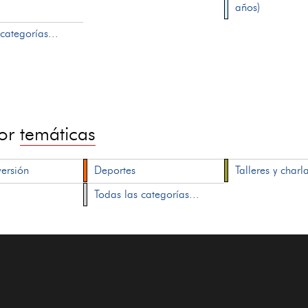
años)
categorías...
por
temáticas
versión
Deportes
Talleres y charl
Todas las categorías...