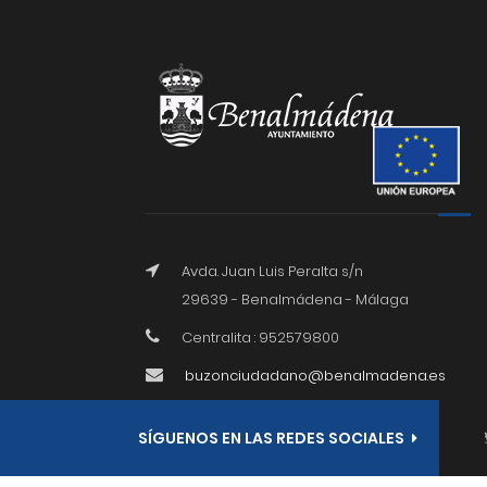
Avda. Juan Luis Peralta s/n
29639 - Benalmádena - Málaga
Centralita : 952579800
buzonciudadano@benalmadena.es
SÍGUENOS EN LAS REDES SOCIALES