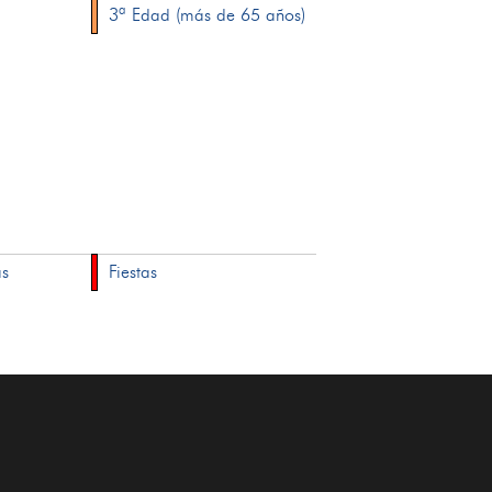
3ª Edad (más de 65 años)
as
Fiestas