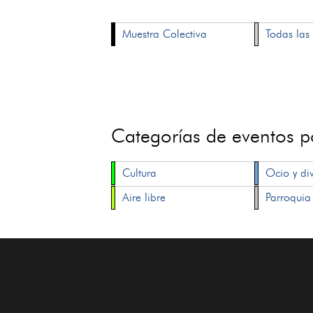
Muestra Colectiva
Todas las 
Categorías de eventos 
Cultura
Ocio y di
Aire libre
Parroquia