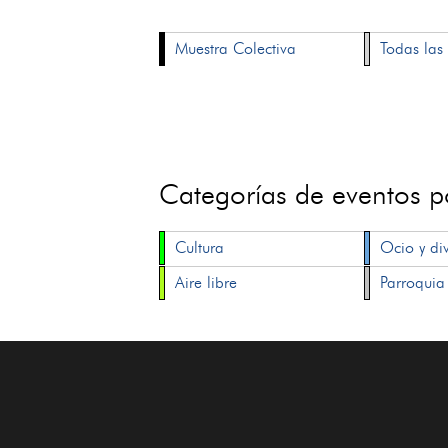
Muestra Colectiva
Todas las 
Categorías de eventos 
Cultura
Ocio y di
Aire libre
Parroquia