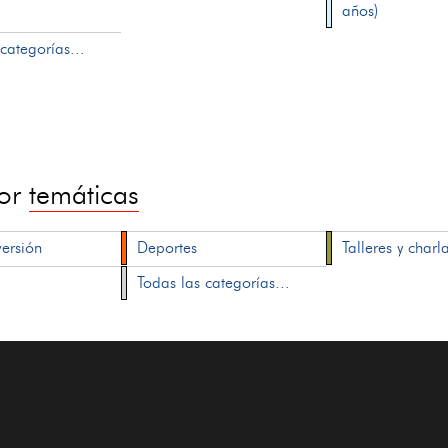
años)
categorías...
por
temáticas
versión
Deportes
Talleres y charl
Todas las categorías...