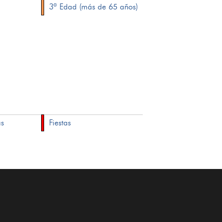
3ª Edad (más de 65 años)
as
Fiestas