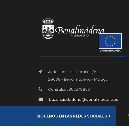
Avda. Juan Luis Peralta s/n
29639 - Benalmádena - Málaga
Centralita : 952579800
buzonciudadano@benalmadena.es
SÍGUENOS EN LAS REDES SOCIALES