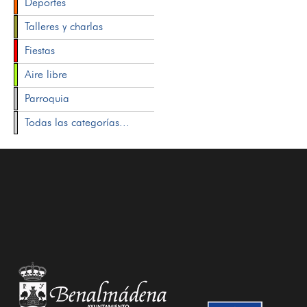
Deportes
Talleres y charlas
Fiestas
Aire libre
Parroquia
Todas las categorías...