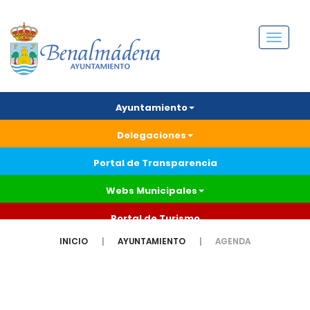
Menú
Ayuntamiento
Delegaciones
Portal de Transparencia
Webs Municipales
Portal de Turismo
INICIO
AYUNTAMIENTO
AGENDA