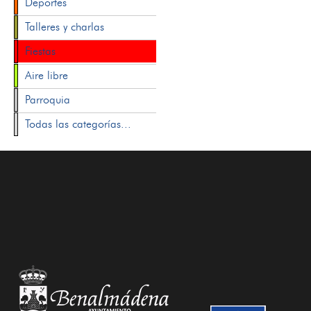
Deportes
Talleres y charlas
Fiestas
Aire libre
Parroquia
Todas las categorías...