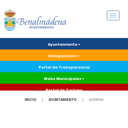
Menú
Ayuntamiento
Delegaciones
Portal de Transparencia
Webs Municipales
Portal de Turismo
INICIO
AYUNTAMIENTO
AGENDA