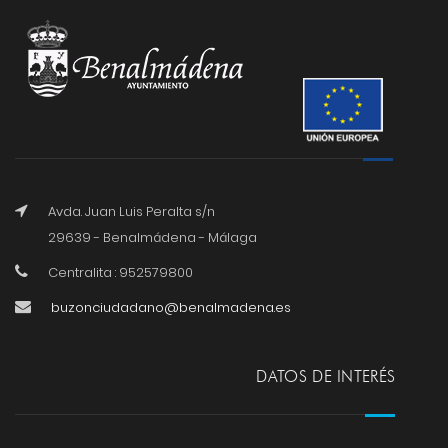
Avda. Juan Luis Peralta s/n
29639 - Benalmádena - Málaga
Centralita : 952579800
buzonciudadano@benalmadena.es
DATOS DE INTERÉS