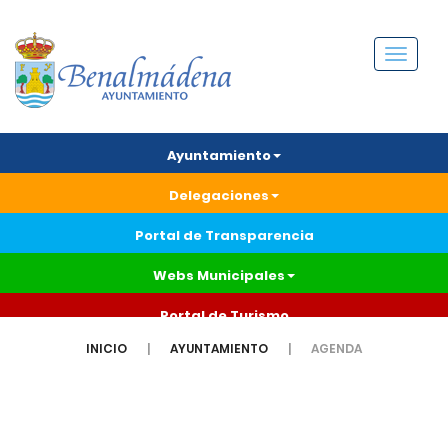
Menú
Ayuntamiento
Delegaciones
Portal de Transparencia
Webs Municipales
Portal de Turismo
INICIO
AYUNTAMIENTO
AGENDA