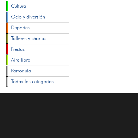
Cultura
Ocio y diversión
Deportes
Talleres y charlas
Fiestas
Aire libre
Parroquia
Todas las categorías...