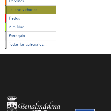
Deportes
Talleres y charlas
Fiestas
Aire libre
Parroquia
Todas las categorías...