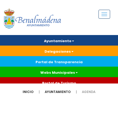
Menú
Ayuntamiento
Delegaciones
Portal de Transparencia
Webs Municipales
Portal de Turismo
INICIO
AYUNTAMIENTO
AGENDA