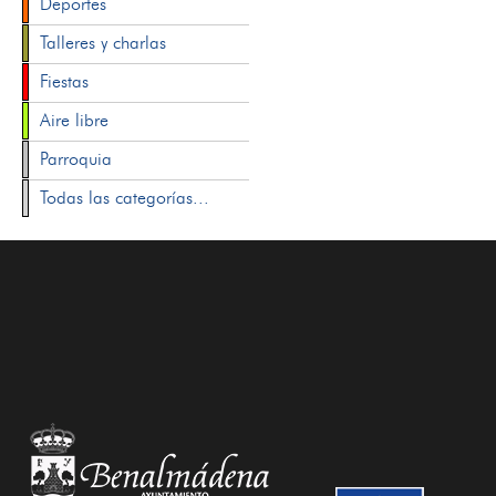
Deportes
Talleres y charlas
Fiestas
Aire libre
Parroquia
Todas las categorías...