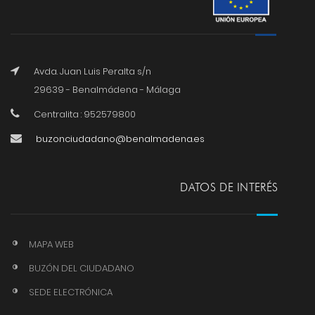
Avda. Juan Luis Peralta s/n
29639 - Benalmádena - Málaga
Centralita : 952579800
buzonciudadano@benalmadena.es
DATOS DE INTERÉS
MAPA WEB
BUZÓN DEL CIUDADANO
SEDE ELECTRÓNICA