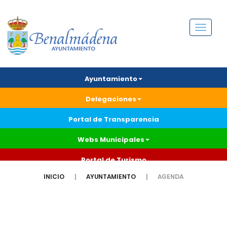
Menú
Ayuntamiento
Delegaciones
Portal de Transparencia
Webs Municipales
Portal de Turismo
INICIO
AYUNTAMIENTO
AGENDA