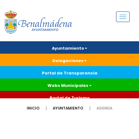
Menú
Ayuntamiento
Delegaciones
Portal de Transparencia
Webs Municipales
Portal de Turismo
INICIO
AYUNTAMIENTO
AGENDA