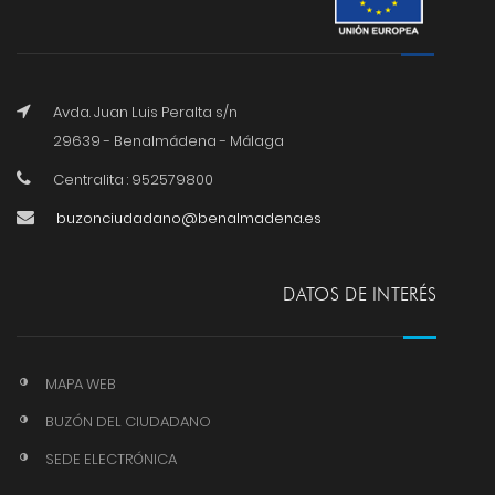
Avda. Juan Luis Peralta s/n
29639 - Benalmádena - Málaga
Centralita : 952579800
buzonciudadano@benalmadena.es
DATOS DE INTERÉS
MAPA WEB
BUZÓN DEL CIUDADANO
SEDE ELECTRÓNICA