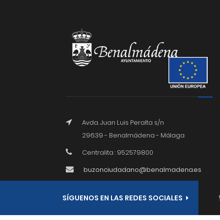
Avda. Juan Luis Peralta s/n
29639 - Benalmádena - Málaga
Centralita : 952579800
buzonciudadano@benalmadena.es
SÍGUENOS EN LAS REDES SOCIALES