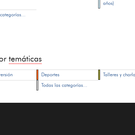
años)
categorías...
por
temáticas
versión
Deportes
Talleres y charl
Todas las categorías...