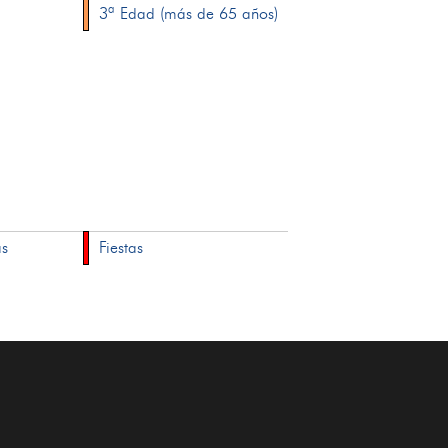
3ª Edad (más de 65 años)
as
Fiestas