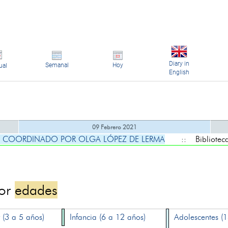
Diary in
Semanal
Hoy
ual
English
09 Febrero 2021
Í, COORDINADO POR OLGA LÓPEZ DE LERMA
:: Biblioteca
por
edades
 (3 a 5 años)
Infancia (6 a 12 años)
Adolescentes (