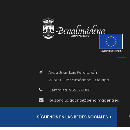
Avda. Juan Luis Peralta s/n
29639 - Benalmádena - Málaga
Centralita : 952579800
buzonciudadano@benalmadena.es
SÍGUENOS EN LAS REDES SOCIALES