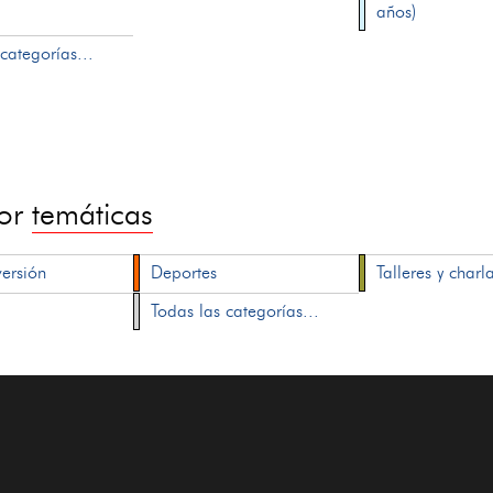
años)
categorías...
por
temáticas
versión
Deportes
Talleres y charl
Todas las categorías...