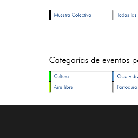
Muestra Colectiva
Todas las 
Categorías de eventos 
Cultura
Ocio y di
Aire libre
Parroquia