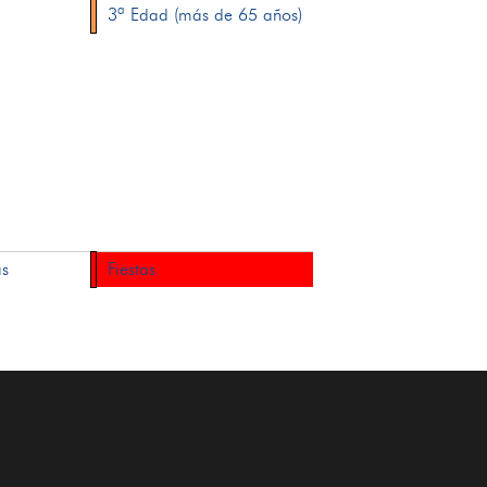
3ª Edad (más de 65 años)
as
Fiestas