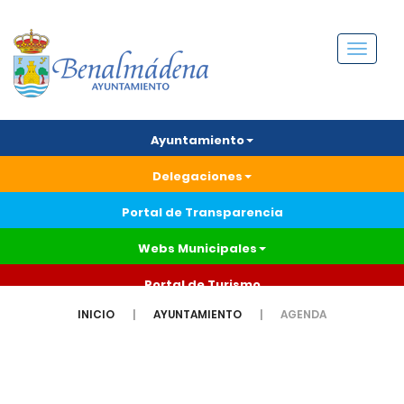
Menú
Ayuntamiento
Delegaciones
Portal de Transparencia
Webs Municipales
Portal de Turismo
INICIO
AYUNTAMIENTO
AGENDA