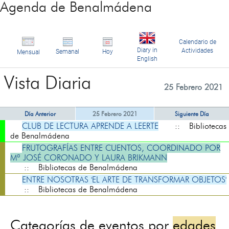
Agenda de Benalmádena
Calendario de
Diary in
Actividades
Semanal
Hoy
Mensual
English
Vista Diaria
25 Febrero 2021
Día Anterior
25 Febrero 2021
Siguiente Día
CLUB DE LECTURA APRENDE A LEERTE
:: Bibliotecas
de Benalmádena
FRUTOGRAFÍAS ENTRE CUENTOS, COORDINADO POR
Mª JOSÉ CORONADO Y LAURA BRIKMANN
:: Bibliotecas de Benalmádena
ENTRE NOSOTRAS 'EL ARTE DE TRANSFORMAR OBJETOS'
:: Bibliotecas de Benalmádena
Categorías de eventos por
edades