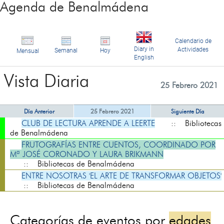
Agenda de Benalmádena
Calendario de
Diary in
Actividades
Semanal
Hoy
Mensual
English
Vista Diaria
25 Febrero 2021
Día Anterior
25 Febrero 2021
Siguiente Día
CLUB DE LECTURA APRENDE A LEERTE
:: Bibliotecas
de Benalmádena
FRUTOGRAFÍAS ENTRE CUENTOS, COORDINADO POR
Mª JOSÉ CORONADO Y LAURA BRIKMANN
:: Bibliotecas de Benalmádena
ENTRE NOSOTRAS 'EL ARTE DE TRANSFORMAR OBJETOS'
:: Bibliotecas de Benalmádena
Categorías de eventos por
edades