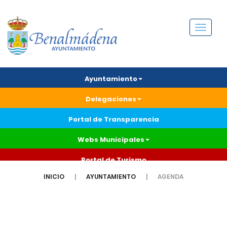
Menú
Ayuntamiento
Delegaciones
Portal de Transparencia
Webs Municipales
Portal de Turismo
INICIO
AYUNTAMIENTO
AGENDA