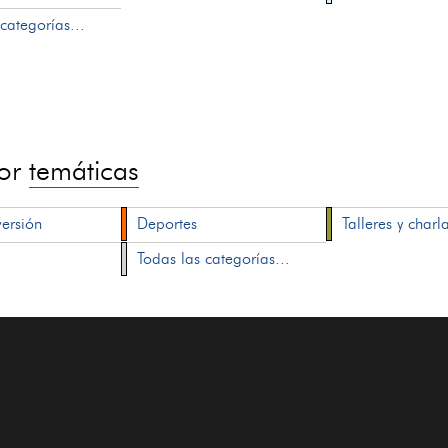
categorías...
por
temáticas
versión
Deportes
Talleres y charl
Todas las categorías...