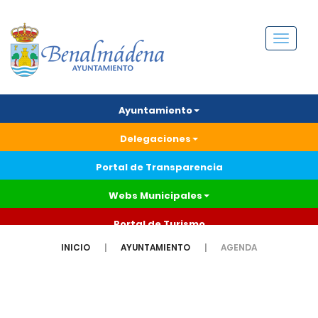
Menú
Ayuntamiento
Delegaciones
Portal de Transparencia
Webs Municipales
Portal de Turismo
INICIO
AYUNTAMIENTO
AGENDA