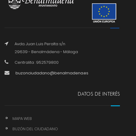
Avda. Juan Luis Peralta s/n
29639 - Benalmádena - Málaga
Centralita : 952579800
buzonciudadano@benalmadena.es
DATOS DE INTERÉS
MAPA WEB
BUZÓN DEL CIUDADANO