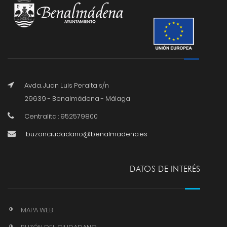
Avda. Juan Luis Peralta s/n
29639 - Benalmádena - Málaga
Centralita : 952579800
buzonciudadano@benalmadena.es
DATOS DE INTERÉS
MAPA WEB