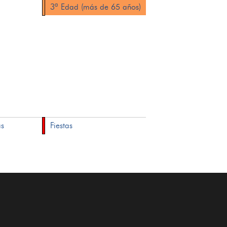
3ª Edad (más de 65 años)
as
Fiestas