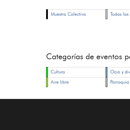
Muestra Colectiva
Todas las 
Categorías de eventos 
Cultura
Ocio y di
Aire libre
Parroquia