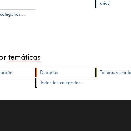
años)
categorías...
por
temáticas
versión
Deportes
Talleres y charl
Todas las categorías...