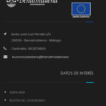
Avda. Juan Luis Peralta s/n
29639 - Benalmádena - Málaga
Centralita : 952579800
buzonciudadano@benalmadena.es
DATOS DE INTERÉS
MAPA WEB
BUZÓN DEL CIUDADANO