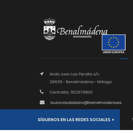
Avda. Juan Luis Peralta s/n
29639 - Benalmádena - Málaga
Centralita : 952579800
buzonciudadano@benalmadena.es
SÍGUENOS EN LAS REDES SOCIALES