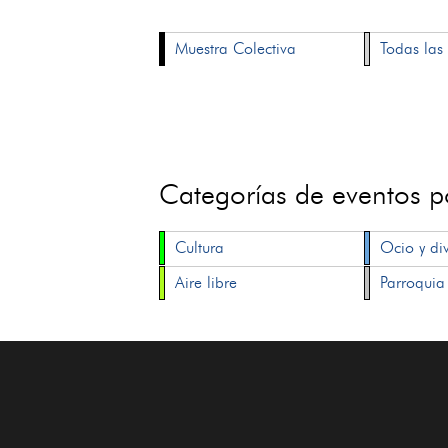
Muestra Colectiva
Todas las 
Categorías de eventos 
Cultura
Ocio y di
Aire libre
Parroquia