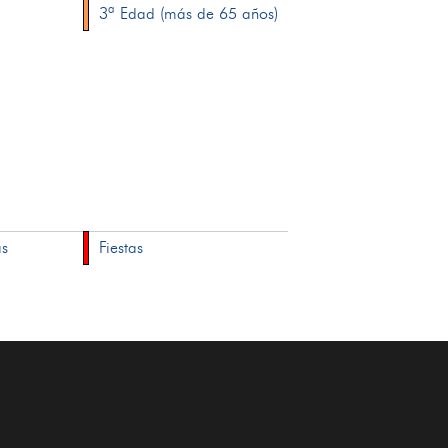
3ª Edad (más de 65 años)
as
Fiestas