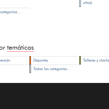
años)
categorías...
por
temáticas
versión
Deportes
Talleres y charl
Todas las categorías...