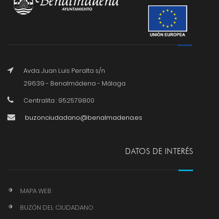
Avda. Juan Luis Peralta s/n
29639 - Benalmádena - Málaga
Centralita : 952579800
buzonciudadano@benalmadena.es
DATOS DE INTERÉS
MAPA WEB
BUZÓN DEL CIUDADANO