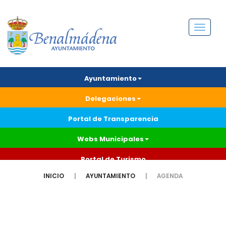
Menú
Ayuntamiento
Delegaciones
Portal de Transparencia
Webs Municipales
Portal de Turismo
INICIO
AYUNTAMIENTO
AGENDA