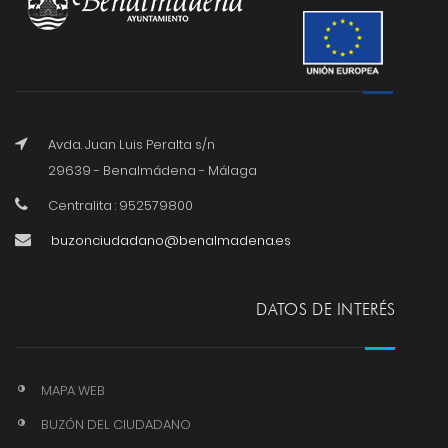
Avda. Juan Luis Peralta s/n
29639 - Benalmádena - Málaga
Centralita : 952579800
buzonciudadano@benalmadena.es
DATOS DE INTERÉS
MAPA WEB
BUZÓN DEL CIUDADANO