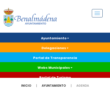
Menú
Ayuntamiento
Delegaciones
Portal de Transparencia
Webs Municipales
Portal de Turismo
INICIO
AYUNTAMIENTO
AGENDA