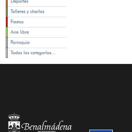
Deportes
Talleres y charlas
Fiestas
Aire libre
Parroquia
Todas las categorías...