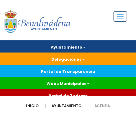
Menú
Ayuntamiento
Delegaciones
Portal de Transparencia
Webs Municipales
Portal de Turismo
INICIO
AYUNTAMIENTO
AGENDA