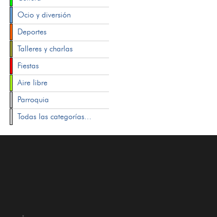
Ocio y diversión
Deportes
Talleres y charlas
Fiestas
Aire libre
Parroquia
Todas las categorías...