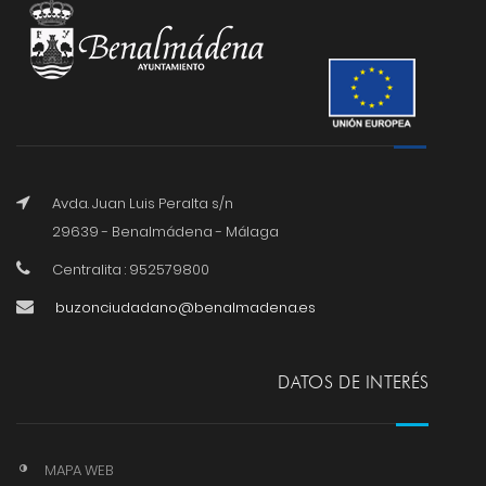
Avda. Juan Luis Peralta s/n
29639 - Benalmádena - Málaga
Centralita : 952579800
buzonciudadano@benalmadena.es
DATOS DE INTERÉS
MAPA WEB