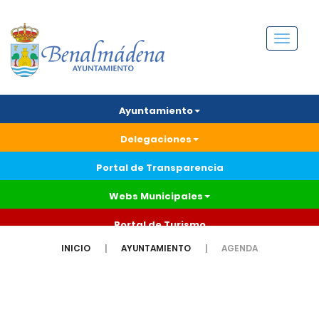
Menú
Ayuntamiento
Delegaciones
Portal de Transparencia
Webs Municipales
Portal de Turismo
INICIO
AYUNTAMIENTO
AGENDA