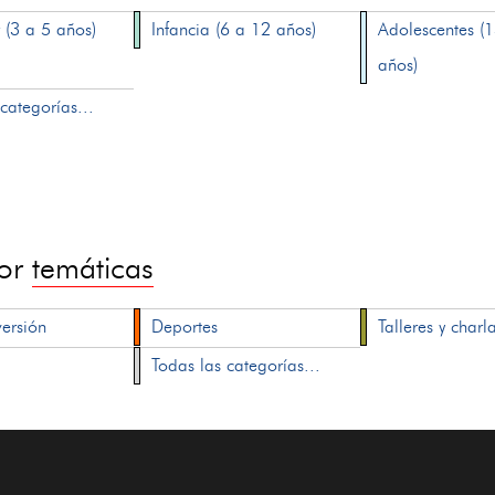
 (3 a 5 años)
Infancia (6 a 12 años)
Adolescentes (
años)
categorías...
por
temáticas
versión
Deportes
Talleres y charl
Todas las categorías...