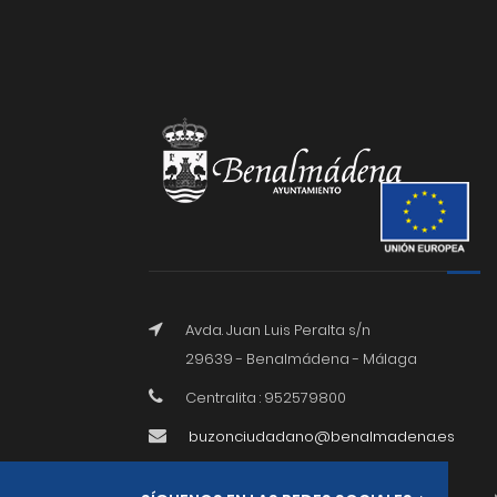
Avda. Juan Luis Peralta s/n
29639 - Benalmádena - Málaga
Centralita : 952579800
buzonciudadano@benalmadena.es