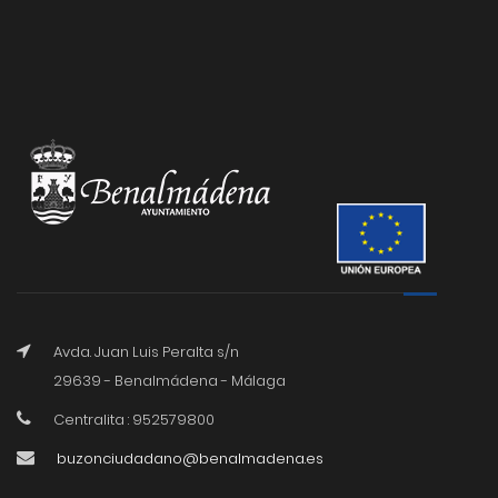
Avda. Juan Luis Peralta s/n
29639 - Benalmádena - Málaga
Centralita : 952579800
buzonciudadano@benalmadena.es