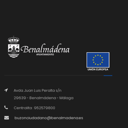
Avda. Juan Luis Peralta s/n
29639 - Benalmádena - Málaga
Centralita : 952579800
buzonciudadano@benalmadena.es