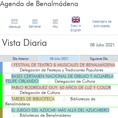
Agenda de Benalmádena
Calendario de
Diary in
Actividades
Semanal
Hoy
Mensual
English
Vista Diaria
08 Julio 2021
Día Anterior
08 Julio 2021
Siguiente Día
I FESTIVAL DE TEATRO & MUSICALES DE BENALMÁDENA
:: Delegación de Festejos y Tradiciones Populares
BASES CERTAMEN NACIONAL DE DIBUJO Y ACUARELA
'FELIPE ORLANDO'
:: Delegación de Cultura
PABLO RODRÍGUEZ GUY: 50 AÑOS DE LUZ Y COLOR
:: Delegación de Cultura
TARDES DE BIBLIOTECA
:: Bibliotecas de
Benalmádena
EL JUEGO DEL AZÚCAR: MÁS ALLÁ DEL AZUCARERO
:: Bibliotecas de Benalmádena