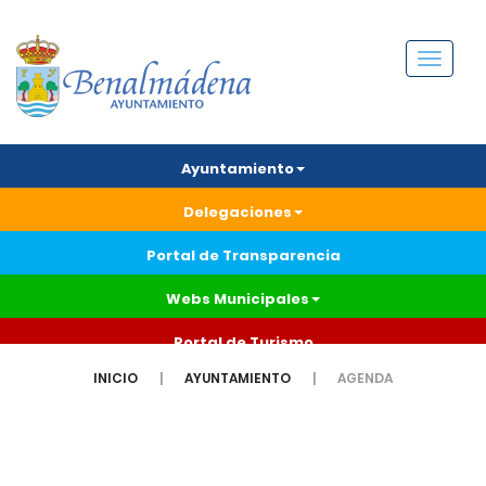
Menú
Ayuntamiento
Delegaciones
Portal de Transparencia
Webs Municipales
Portal de Turismo
INICIO
AYUNTAMIENTO
AGENDA