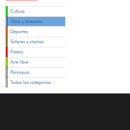
Cultura
Ocio y diversión
Deportes
Talleres y charlas
Fiestas
Aire libre
Parroquia
Todas las categorías...