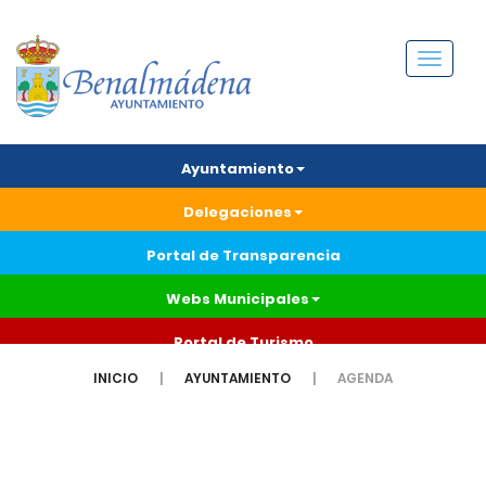
Menú
Ayuntamiento
Delegaciones
Portal de Transparencia
Webs Municipales
Portal de Turismo
INICIO
AYUNTAMIENTO
AGENDA