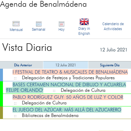
Agenda de Benalmádena
Calendario de
Diary in
Actividades
Semanal
Hoy
Mensual
English
Vista Diaria
12 Julio 2021
Día Anterior
12 Julio 2021
Siguiente Día
I FESTIVAL DE TEATRO & MUSICALES DE BENALMÁDENA
:: Delegación de Festejos y Tradiciones Populares
BASES CERTAMEN NACIONAL DE DIBUJO Y ACUARELA
'FELIPE ORLANDO'
:: Delegación de Cultura
PABLO RODRÍGUEZ GUY: 50 AÑOS DE LUZ Y COLOR
:: Delegación de Cultura
EL JUEGO DEL AZÚCAR: MÁS ALLÁ DEL AZUCARERO
:: Bibliotecas de Benalmádena