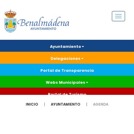
Menú
Ayuntamiento
Delegaciones
Portal de Transparencia
Webs Municipales
Portal de Turismo
INICIO
AYUNTAMIENTO
AGENDA