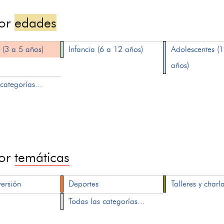
por
edades
 (3 a 5 años)
Infancia (6 a 12 años)
Adolescentes (
años)
categorías...
por
temáticas
versión
Deportes
Talleres y charl
Todas las categorías...